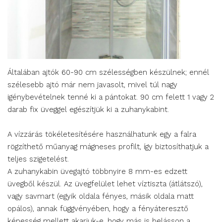
Általában ajtók 60-90 cm szélességben készülnek; ennél
szélesebb ajtó már nem javasolt, mivel túl nagy
igénybevételnek tenné ki a pántokat. 90 cm felett 1 vagy 2
darab fix üveggel egészítjük ki a zuhanykabint.
A vízzárás tökéletesítésére használhatunk egy a falra
rögzíthető műanyag mágneses profilt, így biztosíthatjuk a
teljes szigetelést.
A zuhanykabin üvegajtó többnyire 8 mm-es edzett
üvegből készül. Az üvegfelület lehet víztiszta (átlátszó),
vagy savmart (egyik oldala fényes, másik oldala matt
opálos), annak függvényében, hogy a fényáteresztő
képesség mellett akarjuk-e, hogy más is belásson a