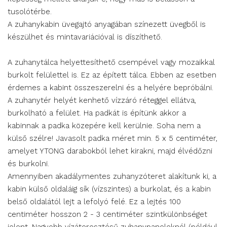
tusolótérbe.
A zuhanykabin üvegajtó anyagában színezett üvegből is
készülhet és mintavariációval is díszíthető.
A zuhanytálca helyettesíthető csempével vagy mozaikkal
burkolt felülettel is. Ez az épített tálca. Ebben az esetben
érdemes a kabint összeszerelni és a helyére bepróbálni.
A zuhanytér helyét kenhető vízzáró réteggel ellátva,
burkolható a felület. Ha padkát is építünk akkor a
kabinnak a padka közepére kell kerülnie. Soha nem a
külső szélre! Javasolt padka méret min. 5 x 5 centiméter,
amelyet YTONG darabokból lehet kirakni, majd élvédőzni
és burkolni.
Amennyiben akadálymentes zuhanyzóteret alakítunk ki, a
kabin külső oldaláig sík (vízszintes) a burkolat, és a kabin
belső oldalától lejt a lefolyó felé. Ez a lejtés 100
centiméter hosszon 2 - 3 centiméter szintkülönbséget