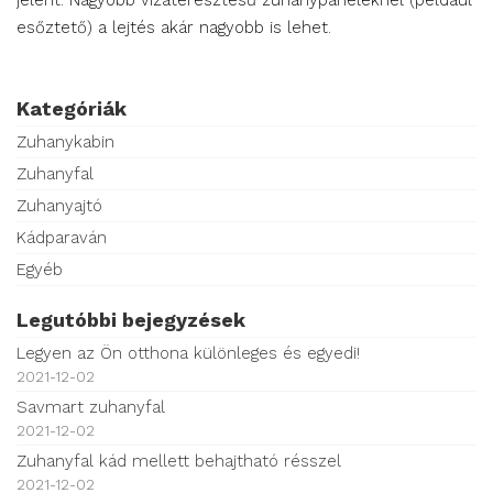
jelent. Nagyobb vízáteresztésű zuhanypaneleknél (például
esőztető) a lejtés akár nagyobb is lehet.
Kategóriák
Zuhanykabin
Zuhanyfal
Zuhanyajtó
Kádparaván
Egyéb
Legutóbbi bejegyzések
Legyen az Ön otthona különleges és egyedi!
2021-12-02
Savmart zuhanyfal
2021-12-02
Zuhanyfal kád mellett behajtható résszel
2021-12-02