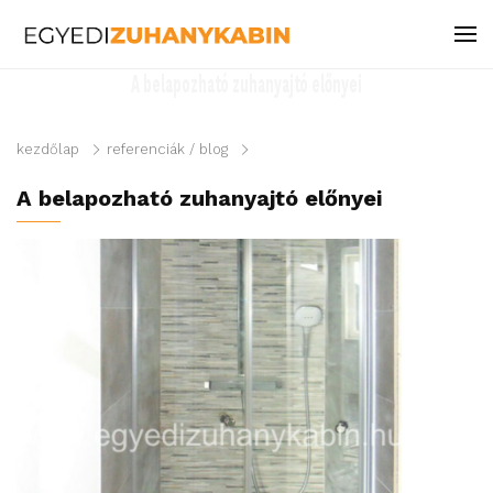
A belapozható zuhanyajtó előnyei
kezdőlap
referenciák / blog
A belapozható zuhanyajtó előnyei