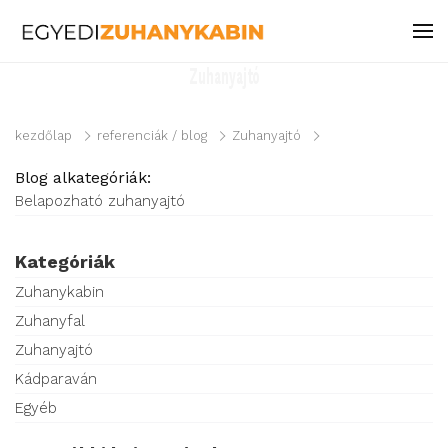
Zuhanyajtó
kezdőlap
referenciák / blog
Zuhanyajtó
Blog alkategóriák:
Belapozható zuhanyajtó
Kategóriák
Zuhanykabin
Zuhanyfal
Zuhanyajtó
Kádparaván
Egyéb