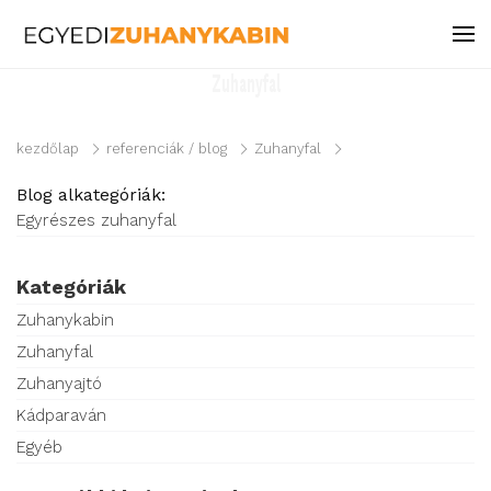
Zuhanyfal
kezdőlap
referenciák / blog
Zuhanyfal
Blog alkategóriák:
Egyrészes zuhanyfal
Kategóriák
Zuhanykabin
Zuhanyfal
Zuhanyajtó
Kádparaván
Egyéb