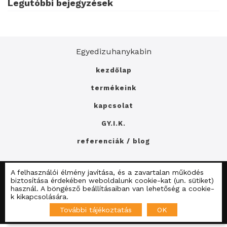
Legutóbbi bejegyzések
Egyedizuhanykabin
kezdőlap
termékeink
kapcsolat
GY.I.K.
referenciák / blog
A felhasználói élmény javítása, és a zavartalan működés
E-mail: info@dualzuhany.hu
Telefon: +36202115151
biztosítása érdekében weboldalunk cookie-kat (un. sütiket)
Adatkezelési tájékoztató
használ. A böngésző beállításaiban van lehetőség a cookie-
k kikapcsolására.
Zuhanykain.lap.hu
Fürdőszoba.lap.hu
További tájékoztatás
OK
Felújítás.lap.hu