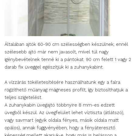
Általában ajtók 60-90 cm szélességben készülnek; ennél
szélesebb ajtó már nem javasolt, mivel túl nagy
igénybevételnek tenné ki a pántokat. 90 cm felett 1 vagy 2
darab fix üveggel egészítjük ki a zuhanykabint.
A vízzárás tökéletesítésére használhatunk egy a falra
rögzíthető műanyag mágneses profilt, így biztosíthatjuk a
teljes szigetelést.
A zuhanykabin üvegajtó többnyire 8 mm-es edzett
üvegből készül. Az üvegfelület lehet víztiszta (átlátszó),
vagy savmart (egyik oldala fényes, másik oldala matt
opálos), annak függvényében, hogy a fényáteresztő
képesség mellett akarjuk-e, hogy más is belásson a