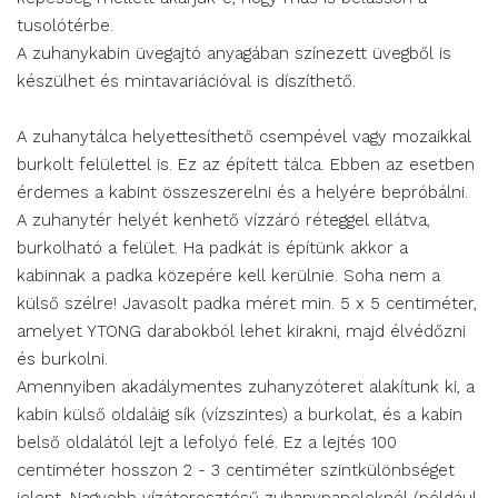
tusolótérbe.
A zuhanykabin üvegajtó anyagában színezett üvegből is
készülhet és mintavariációval is díszíthető.
A zuhanytálca helyettesíthető csempével vagy mozaikkal
burkolt felülettel is. Ez az épített tálca. Ebben az esetben
érdemes a kabint összeszerelni és a helyére bepróbálni.
A zuhanytér helyét kenhető vízzáró réteggel ellátva,
burkolható a felület. Ha padkát is építünk akkor a
kabinnak a padka közepére kell kerülnie. Soha nem a
külső szélre! Javasolt padka méret min. 5 x 5 centiméter,
amelyet YTONG darabokból lehet kirakni, majd élvédőzni
és burkolni.
Amennyiben akadálymentes zuhanyzóteret alakítunk ki, a
kabin külső oldaláig sík (vízszintes) a burkolat, és a kabin
belső oldalától lejt a lefolyó felé. Ez a lejtés 100
centiméter hosszon 2 - 3 centiméter szintkülönbséget