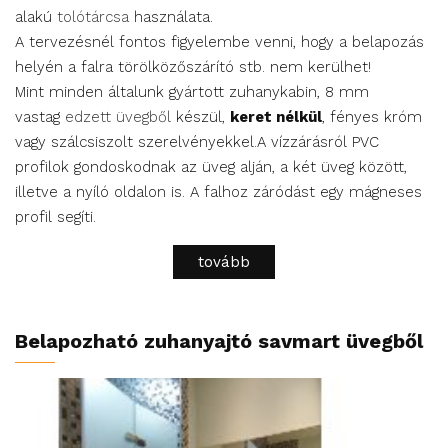
alakú
tolótárcsa
használata.
A tervezésnél fontos figyelembe venni, hogy a belapozás
helyén a falra törölközőszárító stb. nem kerülhet!
Mint minden általunk gyártott zuhanykabin, 8 mm
vastag
edzett üvegből
készül,
keret nélkül
, fényes króm
vagy szálcsiszolt szerelvényekkel.A vízzárásról PVC
profilok gondoskodnak az üveg alján, a két üveg között,
illetve a nyíló oldalon is. A falhoz záródást egy mágneses
profil segíti.
tovább
Belapozható zuhanyajtó savmart üvegből