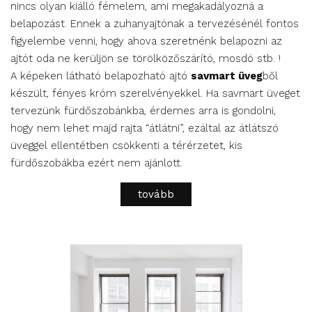
nincs olyan kiálló fémelem, ami megakadályozná a
belapozást. Ennek a zuhanyajtónak a tervezésénél fontos
figyelembe venni, hogy ahova szeretnénk belapozni az
ajtót oda ne kerüljön se törölközőszárító, mosdó stb. !
A képeken látható belapozható ajtó
savmart üveg
ből
készült, fényes króm szerelvényekkel. Ha savmart üveget
tervezünk fürdőszobánkba, érdemes arra is gondolni,
hogy nem lehet majd rajta “átlátni”, ezáltal az átlátszó
üveggel ellentétben csökkenti a térérzetet, kis
fürdőszobákba ezért nem ajánlott.
tovább