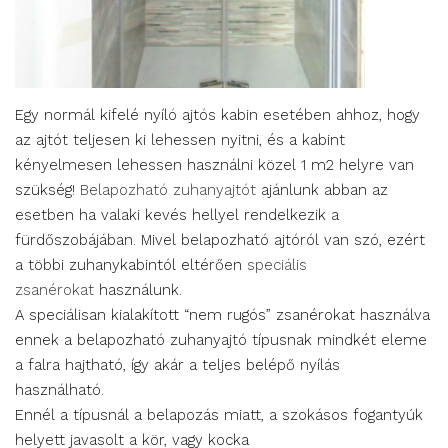
Egy normál kifelé nyíló ajtós kabin esetében ahhoz, hogy
az ajtót teljesen ki lehessen nyitni, és a kabint
kényelmesen lehessen használni közel 1 m2 helyre van
szükség!
Belapozható zuhanyajtót
ajánlunk abban az
esetben ha valaki kevés hellyel rendelkezik a
fürdőszobájában. Mivel belapozható ajtóról van szó, ezért
a többi zuhanykabintól eltérően
speciális
zsanérokat
használunk.
A speciálisan kialakított “nem rugós” zsanérokat használva
ennek a belapozható zuhanyajtó típusnak mindkét eleme
a falra hajtható, így akár a teljes belépő nyílás
használható.
Ennél a típusnál a belapozás miatt, a szokásos fogantyúk
helyett javasolt a kör, vagy kocka