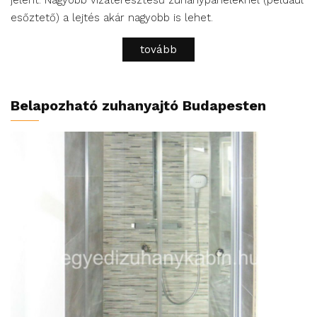
jelent. Nagyobb vízáteresztésű zuhanypaneleknél (például
esőztető) a lejtés akár nagyobb is lehet.
tovább
Belapozható zuhanyajtó Budapesten