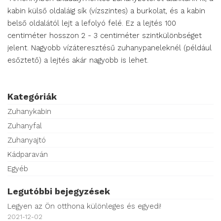
kabin külső oldaláig sík (vízszintes) a burkolat, és a kabin
belső oldalától lejt a lefolyó felé. Ez a lejtés 100
centiméter hosszon 2 - 3 centiméter szintkülönbséget
jelent. Nagyobb vízáteresztésű zuhanypaneleknél (például
esőztető) a lejtés akár nagyobb is lehet.
Kategóriák
Zuhanykabin
Zuhanyfal
Zuhanyajtó
Kádparaván
Egyéb
Legutóbbi bejegyzések
Legyen az Ön otthona különleges és egyedi!
2021-12-02