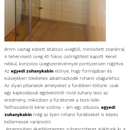
8mm vastag edzett átlátszó üvegből, minősített zsanérral.
A teherviselő üveg 45 fokos csőrögzítést kapott. Keret
nélkül, konzolos üvegszerelvénnyel pontszerűen rögzítve.
Az
egyedi zuhanykabin
előnye, hogy formájában és
külsejében tökéletes alkalmazkodik rohanó világunkhoz.
Az olyan pillanatok amelyeket a fürdőben töltünk: csak
egy kapkodással egybekötött rövid zuhany lesz az
eredmény, miközben a fürdésnek a testi-lelki
felfrissülésről kéne szólnia – ám egy stílusos,
egyedi
zuhanykabin
még az ilyen rohanó fürdéseket is képes
kellemessé varázsolni.
Amennyiben akadálymentes zuhanyzóteret alakítunk ki, a