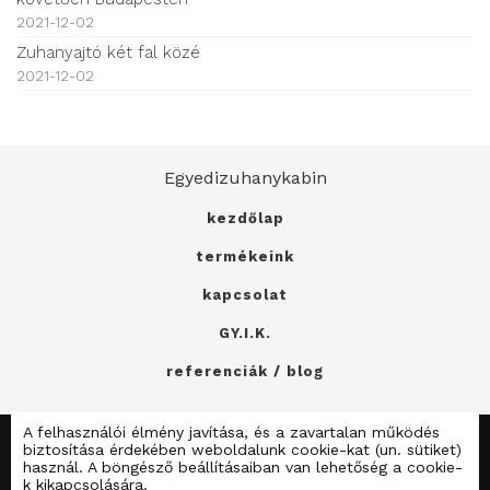
2021-12-02
Zuhanyajtó két fal közé
2021-12-02
Egyedizuhanykabin
kezdőlap
termékeink
kapcsolat
GY.I.K.
referenciák / blog
A felhasználói élmény javítása, és a zavartalan működés
E-mail: info@dualzuhany.hu
Telefon: +36202115151
biztosítása érdekében weboldalunk cookie-kat (un. sütiket)
Adatkezelési tájékoztató
használ. A böngésző beállításaiban van lehetőség a cookie-
k kikapcsolására.