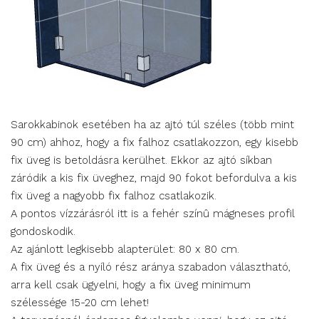
Sarokkabinok esetében ha az ajtó túl széles (több mint
90 cm) ahhoz, hogy a fix falhoz csatlakozzon, egy kisebb
fix üveg is betoldásra kerülhet. Ekkor az ajtó síkban
záródik a kis fix üveghez, majd 90 fokot befordulva a kis
fix üveg a nagyobb fix falhoz csatlakozik.
A pontos vízzárásról itt is a fehér színû mágneses profil
gondoskodik.
Az ajánlott legkisebb alapterület: 80 x 80 cm.
A fix üveg és a nyíló rész aránya szabadon választható,
arra kell csak ügyelni, hogy a fix üveg minimum
szélessége 15-20 cm lehet!