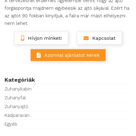
A tervezésnél érdemes figyelembe venni, hogy az ajtó
forgáspontja majdnem egybeesik az ajtó síkjával. Ezért ha
az ajtót 90 fokban kinyitjuk, a falra már mást elhelyezni
nem lehet.
Hívjon minket!
Kapcsolat
Azonnal ajánlatot kérek
Kategóriák
Zuhanykabin
Zuhanyfal
Zuhanyajtó
Kádparaván
Egyéb